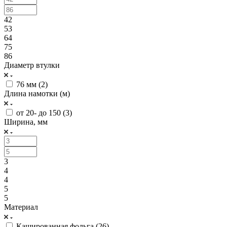
42
53
64
75
86
Диаметр втулки
76 мм (
2
)
Длина намотки (м)
от 20- до 150 (
3
)
Ширина, мм
3
4
4
5
5
Материал
Кашированная фольга (
26
)