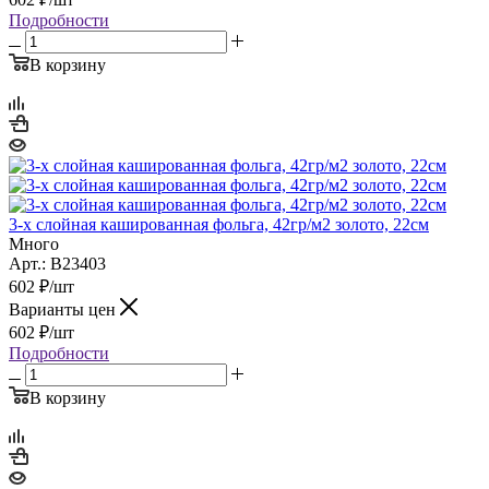
Подробности
В корзину
3-х слойная кашированная фольга, 42гр/м2 золото, 22см
Много
Арт.: B23403
602
₽
/шт
Варианты цен
602
₽
/шт
Подробности
В корзину