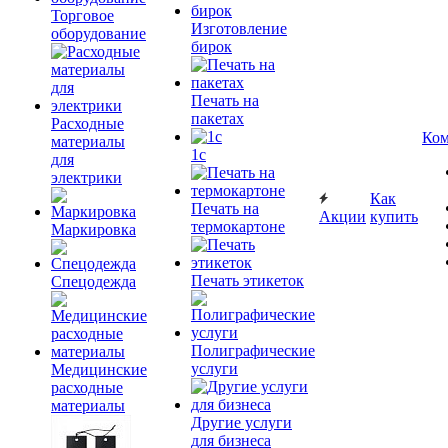
Торговое
Изготовление
оборудование
бирок
Печать на
пакетах
Расходные
Ком
материалы
1c
для
электрики
Как
Печать на
Акции
купить
термокартоне
Маркировка
Печать этикеток
Спецодежда
Полиграфические
услуги
Медицинские
расходные
материалы
Другие услуги
для бизнеса