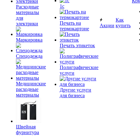
Ком
1c
Расходные
материалы
для
Как
Печать на
электрики
Акции
купить
термокартоне
Маркировка
Печать этикеток
Спецодежда
Полиграфические
услуги
Медицинские
расходные
Другие услуги
материалы
для бизнеса
Швейная
фурнитура