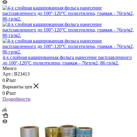
4-х слойная кашированная фольга нанесение расплавленного
до 100°-120°C полиэтилена, грамаж - 76гр/м2, 86 гр/м2.
Много
Арт.: B23413
0
₽
/шт
Варианты цен
0
₽
/шт
Подробности