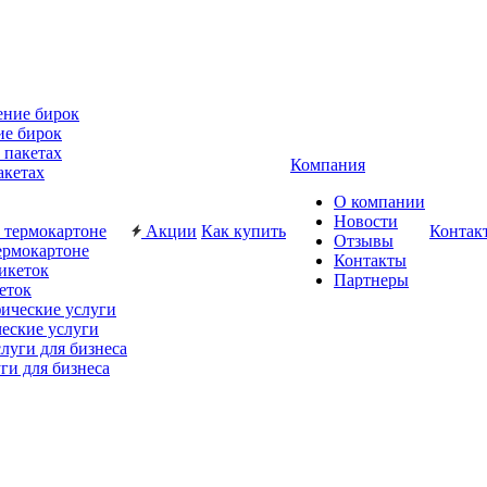
ие бирок
Компания
акетах
О компании
Новости
Акции
Как купить
Контак
Отзывы
ермокартоне
Контакты
Партнеры
еток
еские услуги
ги для бизнеса