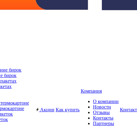
е бирок
акетах
Компания
О компании
Новости
ермокартоне
Акции
Как купить
Контак
Отзывы
Контакты
еток
Партнеры