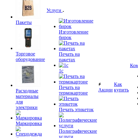
Услуги
Пакеты
Изготовление
бирок
Торговое
Печать на
оборудование
пакетах
Ком
1c
Как
Печать на
Акции
купить
Расходные
термокартоне
материалы
для
электрики
Печать этикеток
Маркировка
Полиграфические
услуги