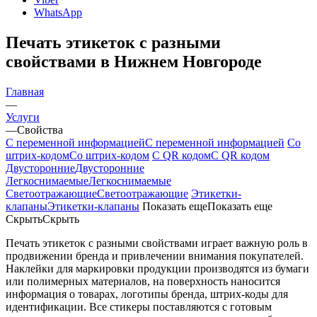
WhatsApp
Печать этикеток с разными
свойствами в Нижнем Новгороде
Главная
—
Услуги
—
Свойства
C переменной информацией
C переменной информацией
Со
штрих-кодом
Со штрих-кодом
С QR кодом
С QR кодом
Двусторонние
Двусторонние
Легкоснимаемые
Легкоснимаемые
Светоотражающие
Светоотражающие
Этикетки-
клапаны
Этикетки-клапаны
Показать еще
Показать еще
Скрыть
Скрыть
Печать этикеток с разными свойствами играет важную роль в
продвижении бренда и привлечении внимания покупателей.
Наклейки для маркировки продукции производятся из бумаги
или полимерных материалов, на поверхность наносится
информация о товарах, логотипы бренда, штрих-коды для
идентификации. Все стикеры поставляются с готовым