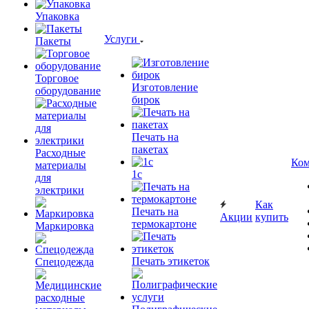
Упаковка
Услуги
Пакеты
Торговое
Изготовление
оборудование
бирок
Печать на
пакетах
Расходные
Ком
материалы
1c
для
электрики
Как
Печать на
Акции
купить
термокартоне
Маркировка
Печать этикеток
Спецодежда