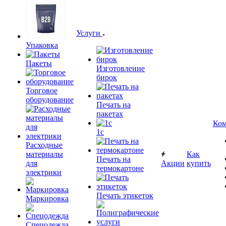
Услуги
Упаковка
Пакеты
Изготовление
бирок
Торговое
оборудование
Печать на
пакетах
Ком
1c
Расходные
материалы
Как
Печать на
для
Акции
купить
термокартоне
электрики
Печать этикеток
Маркировка
Спецодежда