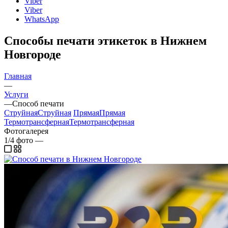
Viber
Viber
WhatsApp
Способы печати этикеток в Нижнем
Новгороде
Главная
—
Услуги
—
Способ печати
Струйная
Струйная
Прямая
Прямая
Термотрансферная
Термотрансферная
Фотогалерея
1/4
фото
—