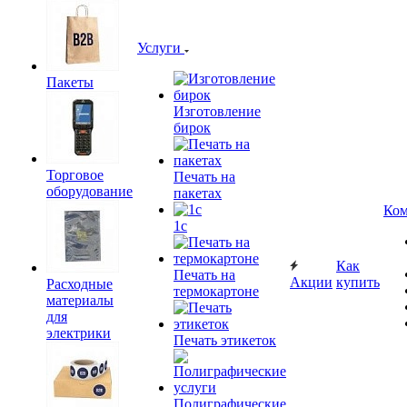
Услуги
Пакеты
Изготовление
бирок
Торговое
Печать на
оборудование
пакетах
Ком
1c
Как
Печать на
Акции
купить
Расходные
термокартоне
материалы
для
электрики
Печать этикеток
Полиграфические