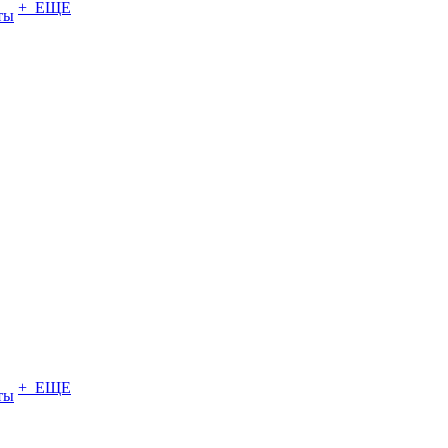
+ ЕЩЕ
ты
+ ЕЩЕ
ты