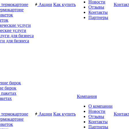
Новости
Акции
Как купить
Контак
Отзывы
ермокартоне
Контакты
Партнеры
еток
еские услуги
ги для бизнеса
ие бирок
Компания
акетах
О компании
Новости
Акции
Как купить
Контак
Отзывы
ермокартоне
Контакты
Партнеры