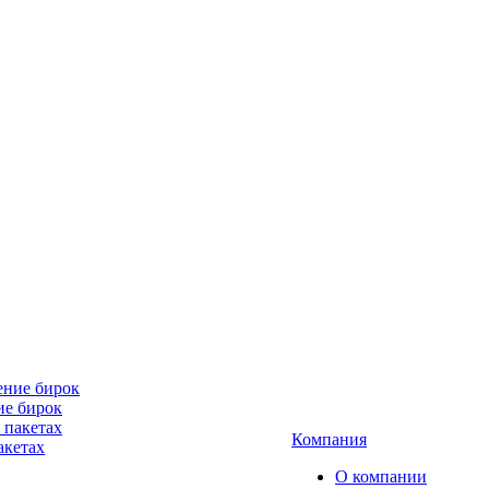
ие бирок
Компания
акетах
О компании