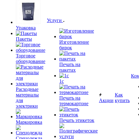
Услуги
Упаковка
Пакеты
Изготовление
бирок
Торговое
оборудование
Печать на
пакетах
Ком
1c
Расходные
материалы
Как
Печать на
для
Акции
купить
термокартоне
электрики
Печать этикеток
Маркировка
Спецодежда