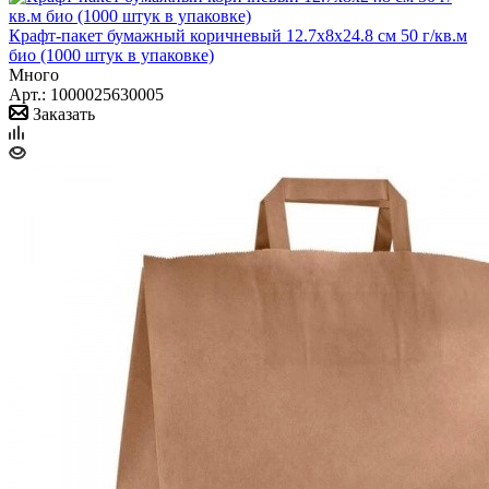
Крафт-пакет бумажный коричневый 12.7х8х24.8 см 50 г/кв.м
био (1000 штук в упаковке)
Много
Арт.: 1000025630005
Заказать