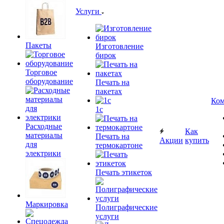
Услуги
Пакеты
Изготовление
бирок
Торговое
оборудование
Печать на
пакетах
Ком
1c
Расходные
Как
материалы
Печать на
Акции
купить
для
термокартоне
электрики
Печать этикеток
Маркировка
Полиграфические
услуги