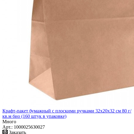
Крафт-пакет бумажный с плоскими ручками 32x20x32 см 80 г/
кв.м био (160 штук в упаковке)
Много
Арт.: 1000025630027
Заказать