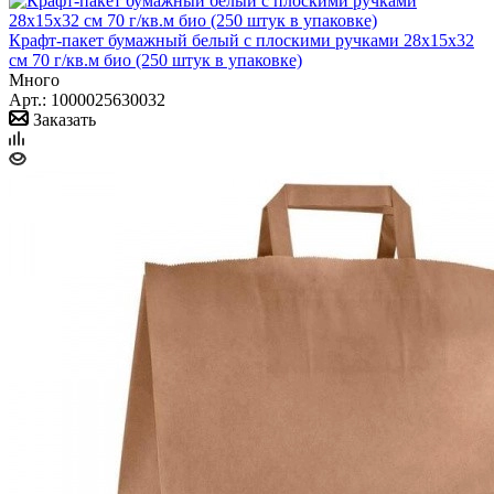
Крафт-пакет бумажный белый с плоскими ручками 28x15x32
см 70 г/кв.м био (250 штук в упаковке)
Много
Арт.: 1000025630032
Заказать