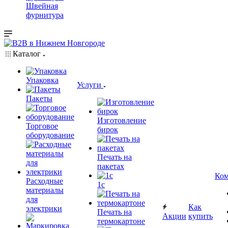
Швейная
фурнитура
Каталог
Упаковка
Услуги
Пакеты
Изготовление
Торговое
бирок
оборудование
Печать на
пакетах
Ком
Расходные
1c
материалы
для
Как
электрики
Печать на
Акции
купить
термокартоне