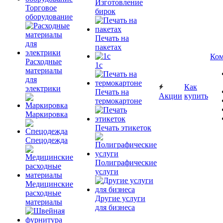
Изготовление
Торговое
бирок
оборудование
Печать на
пакетах
Ком
Расходные
1c
материалы
для
Как
электрики
Печать на
Акции
купить
термокартоне
Маркировка
Печать этикеток
Спецодежда
Полиграфические
услуги
Медицинские
расходные
Другие услуги
материалы
для бизнеса