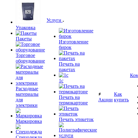
Услуги
Упаковка
Пакеты
Изготовление
бирок
Торговое
оборудование
Печать на
пакетах
Ком
1c
Расходные
материалы
Как
Печать на
для
Акции
купить
термокартоне
электрики
Печать этикеток
Маркировка
Спецодежда