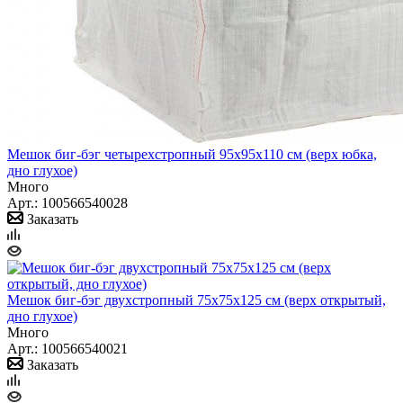
Мешок биг-бэг четырехстропный 95x95x110 см (верх юбка,
дно глухое)
Много
Арт.: 100566540028
Заказать
Мешок биг-бэг двухстропный 75x75x125 см (верх открытый,
дно глухое)
Много
Арт.: 100566540021
Заказать