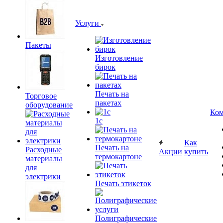
Услуги
Пакеты
Изготовление
бирок
Печать на
Торговое
пакетах
оборудование
Ком
1c
Как
Печать на
Расходные
Акции
купить
термокартоне
материалы
для
электрики
Печать этикеток
Полиграфические