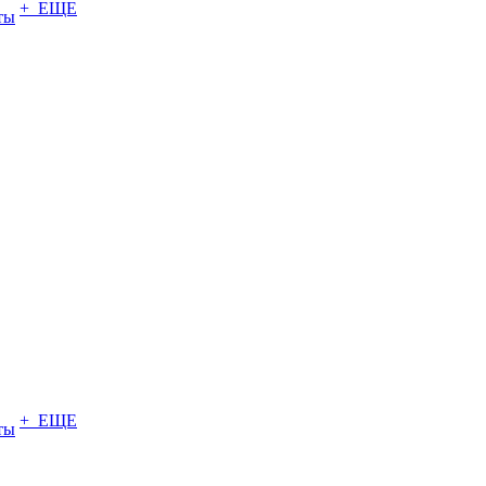
+ ЕЩЕ
ты
+ ЕЩЕ
ты