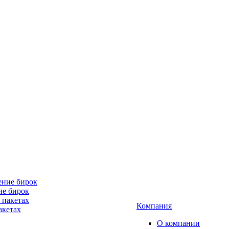
ие бирок
Компания
акетах
О компании