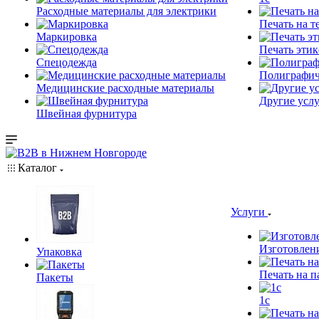
Расходные материалы для электрики
Печать на т
Маркировка
Печать этик
Спецодежда
Полиграфич
Медицинские расходные материалы
Другие услу
Швейная фурнитура
Каталог
Услуги
Изготовлен
Упаковка
Печать на п
Пакеты
1c