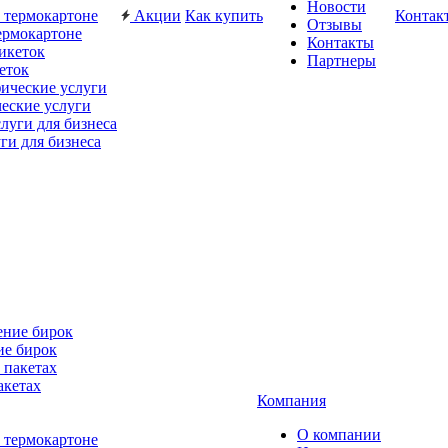
Новости
Акции
Как купить
Контак
Отзывы
ермокартоне
Контакты
Партнеры
еток
еские услуги
ги для бизнеса
ие бирок
акетах
Компания
О компании