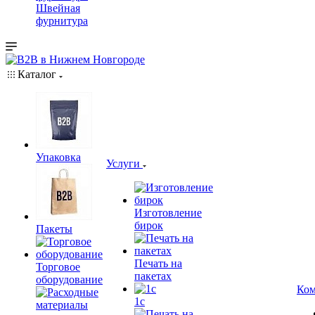
Швейная
фурнитура
Каталог
Упаковка
Услуги
Изготовление
бирок
Пакеты
Печать на
Торговое
пакетах
оборудование
Ком
1c