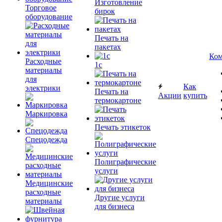
Изготовление
Торговое
бирок
оборудование
Печать на
пакетах
Ком
Расходные
1c
материалы
для
Как
электрики
Печать на
Акции
купить
термокартоне
Маркировка
Печать этикеток
Спецодежда
Полиграфические
услуги
Медицинские
расходные
Другие услуги
материалы
для бизнеса