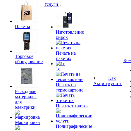
Услуги
Пакеты
Изготовление
бирок
Печать на
Торговое
пакетах
Ком
оборудование
1c
Как
Акции
купить
Печать на
термокартоне
Расходные
материалы
для
Печать этикеток
электрики
Маркировка
Полиграфические