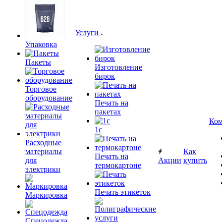
Услуги
Упаковка
Пакеты
Изготовление
бирок
Торговое
оборудование
Печать на
пакетах
Ком
1c
Расходные
материалы
Как
Печать на
для
Акции
купить
термокартоне
электрики
Печать этикеток
Маркировка
Спецодежда