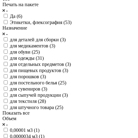
Печать на пакете
Да (
6
)
Этикетки, флексография (
53
)
Назначение
для деталей для сборки (
3
)
для медикаментов (
3
)
для обуви (
25
)
для одежды (
31
)
для отдельных предметов (
3
)
для пищевых продуктов (
3
)
для порошков (
3
)
для постельного белья (
25
)
для сувениров (
3
)
для сыпучей продукции (
3
)
для текстиля (
28
)
для штучного товара (
25
)
Показать все
Объем
0,00001 м3 (
1
)
0.0000034 м3 (
1
)