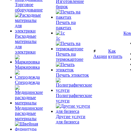
Изготовление
Торговое
бирок
оборудование
Печать на
пакетах
Ком
Расходные
1c
материалы
для
Как
электрики
Печать на
Акции
купить
термокартоне
Маркировка
Печать этикеток
Спецодежда
Полиграфические
услуги
Медицинские
расходные
Другие услуги
материалы
для бизнеса