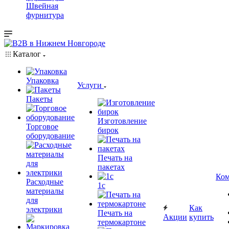
Швейная
фурнитура
Каталог
Упаковка
Услуги
Пакеты
Изготовление
Торговое
бирок
оборудование
Печать на
пакетах
Ком
Расходные
1c
материалы
для
Как
электрики
Печать на
Акции
купить
термокартоне