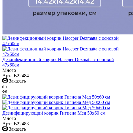
Дезинфекционный коврик Haccper Dezmatta с основой
47х60см
Много
Арт.: B22484
Заказать
Дезинфицирующий коврик Гигиена Мед 50х60 см
Много
Арт.: B22483
Заказать