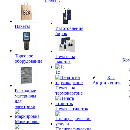
Услуги
Пакеты
Изготовление
бирок
Торговое
Печать на
Ком
оборудование
пакетах
1c
Как
Акции
купить
Печать на
Расходные
термокартоне
материалы
для
электрики
Печать этикеток
Маркировка
Полиграфические