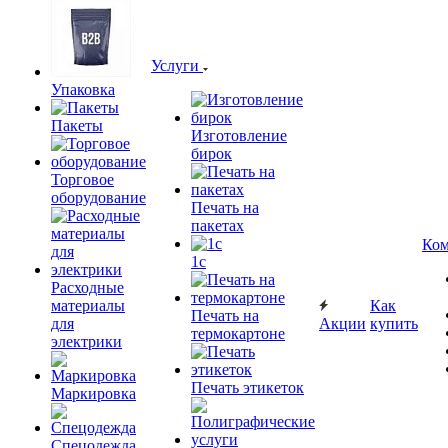
Услуги
Упаковка
Пакеты
Изготовление
бирок
Торговое
оборудование
Печать на
пакетах
Ком
1c
Расходные
материалы
Как
Печать на
для
Акции
купить
термокартоне
электрики
Печать этикеток
Маркировка
Спецодежда