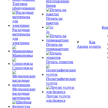
Изготовление
Торговое
бирок
оборудование
Печать на
пакетах
Ком
Расходные
1c
материалы
для
Как
электрики
Печать на
Акции
купить
термокартоне
Маркировка
Печать этикеток
Спецодежда
Полиграфические
услуги
Медицинские
расходные
Другие услуги
материалы
для бизнеса