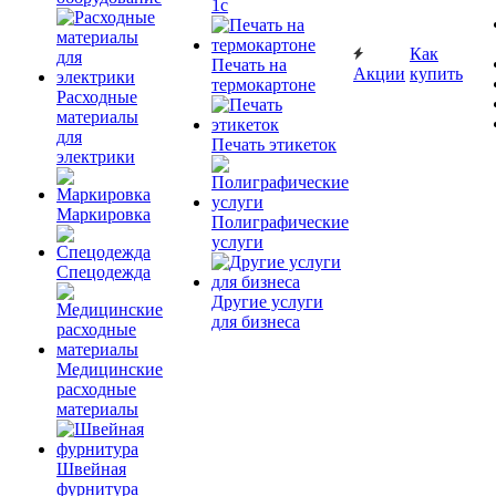
1c
Как
Печать на
Акции
купить
термокартоне
Расходные
материалы
для
Печать этикеток
электрики
Маркировка
Полиграфические
услуги
Спецодежда
Другие услуги
для бизнеса
Медицинские
расходные
материалы
Швейная
фурнитура