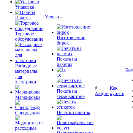
Упаковка
Услуги
Пакеты
Торговое
Изготовление
оборудование
бирок
Печать на
пакетах
Расходные
Ком
материалы
1c
для
электрики
Как
Печать на
Акции
купить
термокартоне
Маркировка
Печать этикеток
Спецодежда