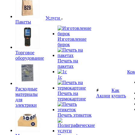
Услуги
Пакеты
Изготовление
бирок
Торговое
оборудование
Печать на
пакетах
Ком
1c
Расходные
Как
Печать на
материалы
Акции
купить
термокартоне
для
электрики
Печать этикеток