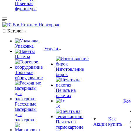
Швейная
фурнитура
Каталог
Упаковка
Услуги
Пакеты
Изготовление
Торговое
бирок
оборудование
Печать на
пакетах
Ком
Расходные
1c
материалы
для
Как
электрики
Печать на
Акции
купить
термокартоне