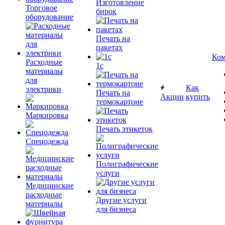
Изготовление
Торговое
бирок
оборудование
Печать на
пакетах
Ком
Расходные
1c
материалы
для
Как
электрики
Печать на
Акции
купить
термокартоне
Маркировка
Печать этикеток
Спецодежда
Полиграфические
услуги
Медицинские
расходные
Другие услуги
материалы
для бизнеса