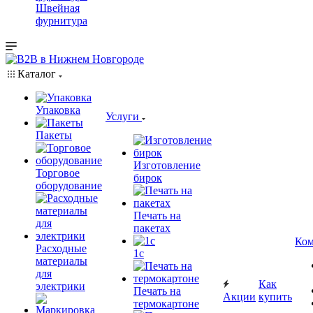
Швейная
фурнитура
Каталог
Упаковка
Услуги
Пакеты
Изготовление
Торговое
бирок
оборудование
Печать на
пакетах
Ком
Расходные
1c
материалы
для
Как
электрики
Печать на
Акции
купить
термокартоне