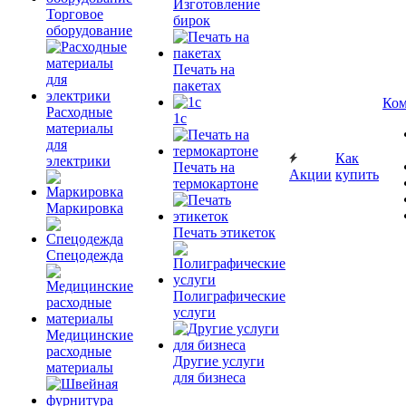
Изготовление
Торговое
бирок
оборудование
Печать на
пакетах
Ком
Расходные
1c
материалы
для
Как
электрики
Печать на
Акции
купить
термокартоне
Маркировка
Печать этикеток
Спецодежда
Полиграфические
услуги
Медицинские
расходные
Другие услуги
материалы
для бизнеса